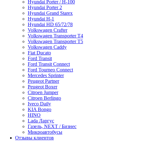
Hyundai Porter / H-100
Hyundai Porter 2
Hyundai Grand Starex
Hyundai H-1
Hyundai HD 65/72/78
Volkswagen Crafter
Volkswagen Transporter T4
Volkswagen Transporter T5
Volkswagen Caddy
Fiat Ducato
Ford Transit
Ford Transit Connect
Ford Tourneo Connect
Mercedes Sprinter
Peugeot Partner
Peugeot Boxer
Citroen Jumper
Citroen Berlingo
Iveco Daily
KIA Bongo
HINO
Lada Ларгус
Газель, NEXT / Бизнес
Микроавтобусы
Отзывы клиентов