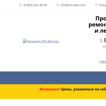
8 (495) 642-38-99
info@intrakk.com
ТехЦ
Пр
ремо
и л
Вр
г.Мо
Главная
Марка автомобиля
Вид
Внимание!
Цены, указанные на са