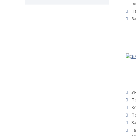
э
Пе
За
Ую
Пр
Ко
Пр
За
Га