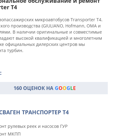
ональное обслуживание и ремонт
ter T4
опассажирских микроавтобусов Transporter T4.
ого производства (GIULIANO, Hofmann, OMA и
илями. В наличии оригинальные и совместимые
бладают высокой квалификацией и многолетним
иже официальных дилерских центров мы
та турбин.
:
160 ОЦЕНОК НА
G
O
O
G
L
E
ВАГЕН ТРАНСПОРТЕР Т4
нт рулевых реек и насосов ГУР
онт МКПП