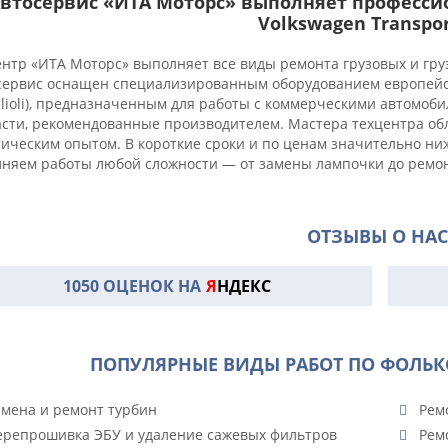
втосервис «ИТА Моторс» выполняет професси
Volkswagen Transpor
нтр «ИТА Моторс» выполняет все виды ремонта грузовых и груз
сервис оснащен специализированным оборудованием европейск
lioli), предназначенным для работы с коммерческими автомоб
асти, рекомендованные производителем. Мастера техцентра о
тическим опытом. В короткие сроки и по ценам значительно н
лняем работы любой сложности — от замены лампочки до ремон
ОТЗЫВЫ О НАС
1050 ОЦЕНОК НА
Я
НДЕКС
ПОПУЛЯРНЫЕ ВИДЫ РАБОТ ПО ФОЛЬКС
мена и ремонт турбин
Ремо
репрошивка ЭБУ и удаление сажевых фильтров
Рем