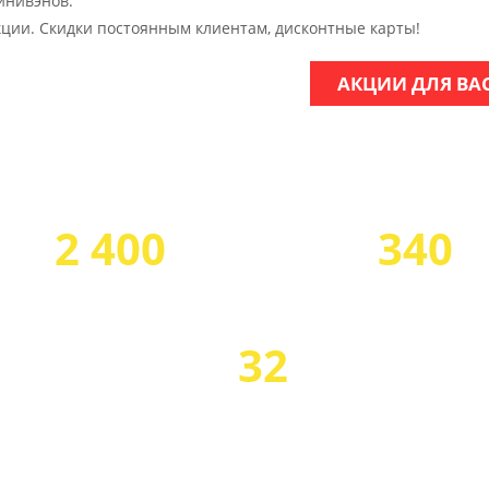
инивэнов.
ции. Скидки постоянным клиентам, дисконтные карты!
АКЦИИ ДЛЯ ВА
НАШИ ПРЕИМУЩЕ
2 400
340
произведенных ремонтов
капитальных ремон
ольксваген Транспортер Т4
Фольксваген Транспор
32
профессионала своего дела
Ди