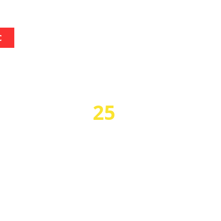
С
СТВА
25
тов
лет опыта
тер Т4
агностические карты