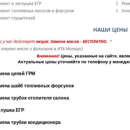
монт и заглушка ЕГР
Ремо
монт топливных насосов и форсунок
Усил
монт глушителей
НАШИ ЦЕНЫ
с у нас действует
акция: Замена масла - БЕСПЛАТНО.
.*
 покупке масла и фильтров в ИТА Моторс)
Внимание!
Цены, указанные на сайте, явл
Актуальные цены уточняйте по телефону у менеджер
мена цепей ГРМ
мена шайб топливных форсунок
мена трубок отопителя салона
глушка ЕГР
мена трубки кондиционера