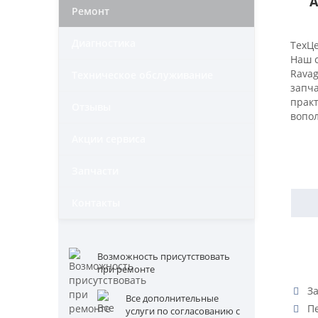
А
Ремонт
Диагностика
ТехЦе
Наш 
Ravag
Техническое обслуживание
запч
прак
Отзывы
вопо
Акции сервиса
Запчасти
Контакты
Возможность присутствовать
при ремонте
За
Все дополнительные
Пе
услуги по согласованию с