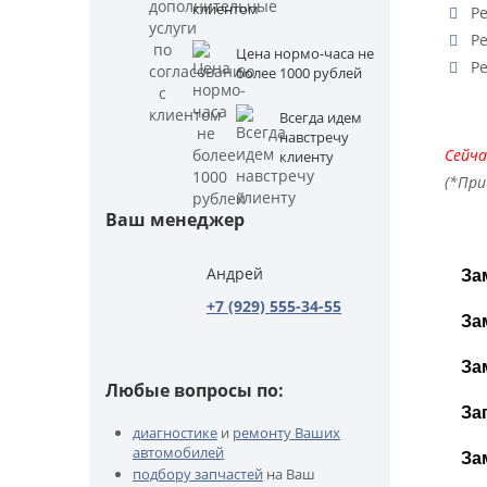
клиентом
Ре
Ре
Цена нормо-часа не
Ре
более 1000 рублей
Всегда идем
навстречу
Сейча
клиенту
(*При
Ваш менеджер
Андрей
За
+7 (929) 555-34-55
За
За
Любые вопросы по:
За
диагностике
и
ремонту Ваших
автомобилей
За
подбору запчастей
на Ваш