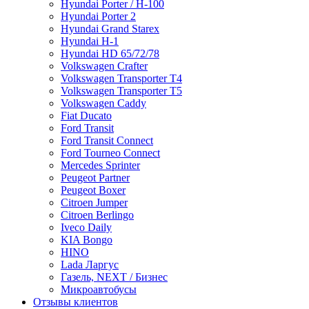
Hyundai Porter / H-100
Hyundai Porter 2
Hyundai Grand Starex
Hyundai H-1
Hyundai HD 65/72/78
Volkswagen Crafter
Volkswagen Transporter T4
Volkswagen Transporter T5
Volkswagen Caddy
Fiat Ducato
Ford Transit
Ford Transit Connect
Ford Tourneo Connect
Mercedes Sprinter
Peugeot Partner
Peugeot Boxer
Citroen Jumper
Citroen Berlingo
Iveco Daily
KIA Bongo
HINO
Lada Ларгус
Газель, NEXT / Бизнес
Микроавтобусы
Отзывы клиентов