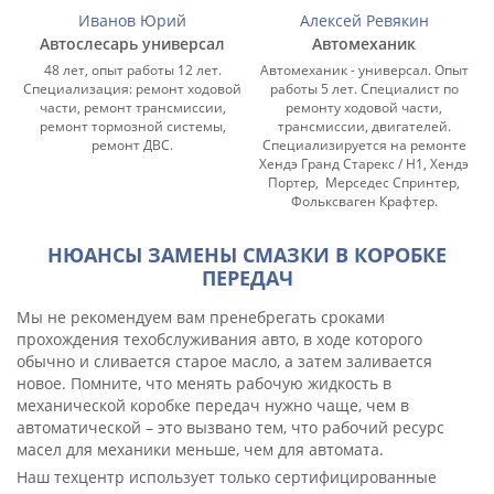
Иванов Юрий
Алексей Ревякин
Автослесарь универсал
Автомеханик
48 лет, опыт работы 12 лет.
Автомеханик - универсал. Опыт
Специализация: ремонт ходовой
работы 5 лет. Специалист по
С
части, ремонт трансмиссии,
ремонту ходовой части,
ремонт тормозной системы,
трансмиссии, двигателей.
ремонт ДВС.
Специализируется на ремонте
Хендэ Гранд Старекс / Н1, Хендэ
Портер, Мерседес Спринтер,
Фольксваген Крафтер.
НЮАНСЫ ЗАМЕНЫ СМАЗКИ В КОРОБКЕ
ПЕРЕДАЧ
Мы не рекомендуем вам пренебрегать сроками
прохождения техобслуживания авто, в ходе которого
обычно и сливается старое масло, а затем заливается
новое. Помните, что менять рабочую жидкость в
механической коробке передач нужно чаще, чем в
автоматической – это вызвано тем, что рабочий ресурс
масел для механики меньше, чем для автомата.
Наш техцентр использует только сертифицированные