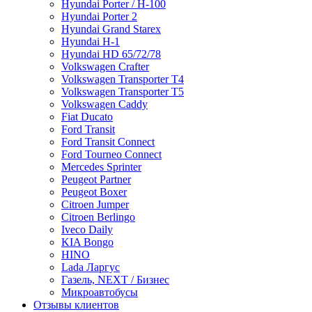
Hyundai Porter / H-100
Hyundai Porter 2
Hyundai Grand Starex
Hyundai H-1
Hyundai HD 65/72/78
Volkswagen Crafter
Volkswagen Transporter T4
Volkswagen Transporter T5
Volkswagen Caddy
Fiat Ducato
Ford Transit
Ford Transit Connect
Ford Tourneo Connect
Mercedes Sprinter
Peugeot Partner
Peugeot Boxer
Citroen Jumper
Citroen Berlingo
Iveco Daily
KIA Bongo
HINO
Lada Ларгус
Газель, NEXT / Бизнес
Микроавтобусы
Отзывы клиентов