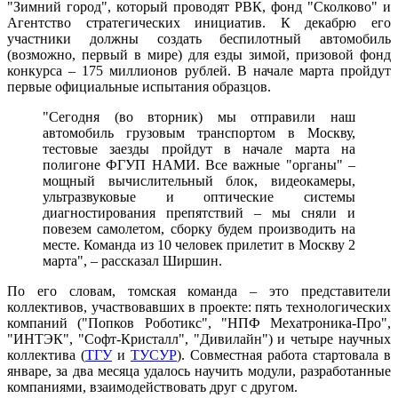
"Зимний город", который проводят РВК, фонд "Сколково" и
Агентство стратегических инициатив. К декабрю его
участники должны создать беспилотный автомобиль
(возможно, первый в мире) для езды зимой, призовой фонд
конкурса – 175 миллионов рублей. В начале марта пройдут
первые официальные испытания образцов.
"Сегодня (во вторник) мы отправили наш
автомобиль грузовым транспортом в Москву,
тестовые заезды пройдут в начале марта на
полигоне ФГУП НАМИ. Все важные "органы" –
мощный вычислительный блок, видеокамеры,
ультразвуковые и оптические системы
диагностирования препятствий – мы сняли и
повезем самолетом, сборку будем производить на
месте. Команда из 10 человек прилетит в Москву 2
марта", – рассказал Ширшин.
По его словам, томская команда – это представители
коллективов, участвовавших в проекте: пять технологических
компаний ("Попков Роботикс", "НПФ Мехатроника-Про",
"ИНТЭК", "Софт-Кристалл", "Дивилайн") и четыре научных
коллектива (
ТГУ
и
ТУСУР
). Совместная работа стартовала в
январе, за два месяца удалось научить модули, разработанные
компаниями, взаимодействовать друг с другом.