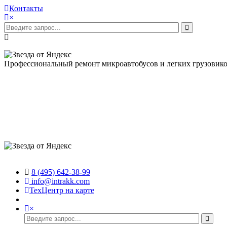
Контакты
×
Профессиональный ремонт микроавтобусов и легких грузовик
8 (495) 642-38-99
info@intrakk.com
ТехЦентр на карте
×