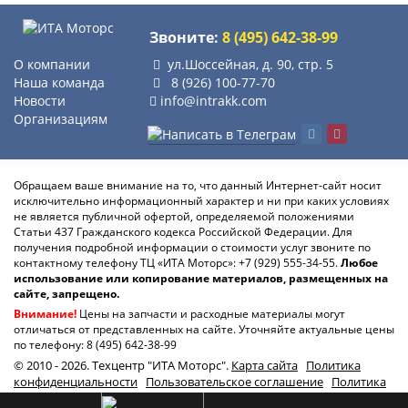
Звоните:
8 (495) 642-38-99
О компании
ул.Шоссейная, д. 90, стр. 5
Наша команда
8 (926) 100-77-70
Новости
info@intrakk.com
Организациям
Обращаем ваше внимание на то, что данный Интернет-сайт носит
исключительно информационный характер и ни при каких условиях
не является публичной офертой, определяемой положениями
Статьи 437 Гражданского кодекса Российской Федерации. Для
получения подробной информации о стоимости услуг звоните по
контактному телефону ТЦ «ИТА Моторс»:
+7 (929) 555-34-55.
Любое
использование или копирование материалов, размещенных на
сайте, запрещено.
Внимание!
Цены на запчасти и расходные материалы могут
отличаться от представленных на сайте. Уточняйте актуальные цены
по телефону:
8 (495) 642-38-99
© 2010 - 2026. Техцентр "ИТА Моторс".
Карта сайта
Политика
конфиденциальности
Пользовательское соглашение
Политика
использования файлов Cookie
8 (925) 642-38-