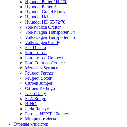
Hyundai Porter / H-100
Hyundai Porter 2
Hyundai Grand Starex
Hyundai H-1
Hyundai HD 65/72/78
Volkswagen Crafter
Volkswagen Transporter T4
Volkswagen Transporter T5
Volkswagen Caddy
Fiat Ducato
Ford Transit
Ford Transit Connect
Ford Tourneo Connect
Mercedes Sprinter
Peugeot Partner
Peugeot Boxer
Citroen Jumper
Citroen Berlingo
Iveco Daily
KIA Bongo
HINO
Lada Ларгус
Газель, NEXT / Бизнес
Микроавтобусы
Отзывы клиентов