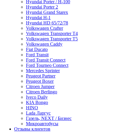
Hyundai Porter / H-100
Hyundai Porter 2
Hyundai Grand Starex
Hyundai H-1
Hyundai HD 65/72/78
Volkswagen Crafter
Volkswagen Transporter T4
Volkswagen Transporter T5
Volkswagen Caddy
Fiat Ducato
Ford Transit
Ford Transit Connect
Ford Tourneo Connect
Mercedes Sprinter
Peugeot Partner
Peugeot Boxer
Citroen Jumper
Citroen Berlingo
Iveco Daily
KIA Bongo
HINO
Lada Ларгус
Газель, NEXT / Бизнес
Микроавтобусы
Отзывы клиентов