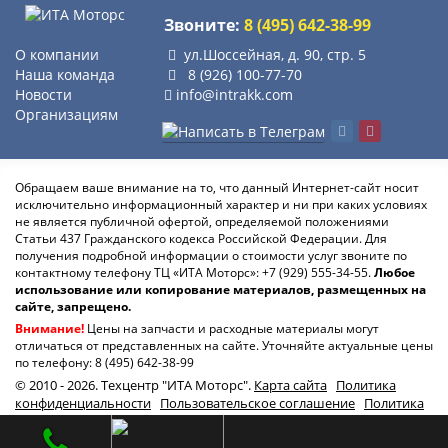
Звоните:
8 (495) 642-38-99
О компании
ул.Шоссейная, д. 90, стр. 5
Наша команда
8 (926) 100-77-70
Новости
info@intrakk.com
Организациям
Обращаем ваше внимание на то, что данный Интернет-сайт носит
исключительно информационный характер и ни при каких условиях
не является публичной офертой, определяемой положениями
Статьи 437 Гражданского кодекса Российской Федерации. Для
получения подробной информации о стоимости услуг звоните по
контактному телефону ТЦ «ИТА Моторс»:
+7 (929) 555-34-55.
Любое
использование или копирование материалов, размещенных на
сайте, запрещено.
Внимание!
Цены на запчасти и расходные материалы могут
отличаться от представленных на сайте. Уточняйте актуальные цены
по телефону:
8 (495) 642-38-99
© 2010 - 2026. Техцентр "ИТА Моторс".
Карта сайта
Политика
конфиденциальности
Пользовательское соглашение
Политика
использования файлов Cookie
8 (925) 642-38-
99