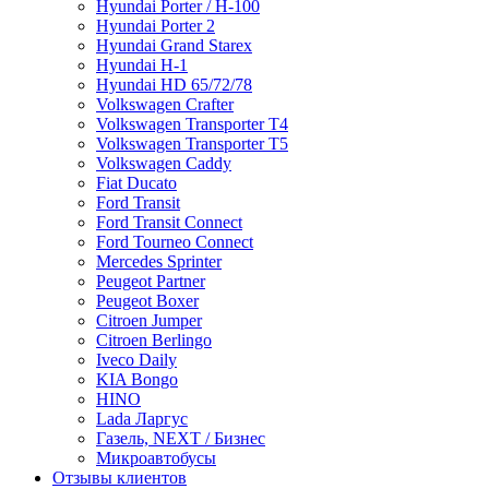
Hyundai Porter / H-100
Hyundai Porter 2
Hyundai Grand Starex
Hyundai H-1
Hyundai HD 65/72/78
Volkswagen Crafter
Volkswagen Transporter T4
Volkswagen Transporter T5
Volkswagen Caddy
Fiat Ducato
Ford Transit
Ford Transit Connect
Ford Tourneo Connect
Mercedes Sprinter
Peugeot Partner
Peugeot Boxer
Citroen Jumper
Citroen Berlingo
Iveco Daily
KIA Bongo
HINO
Lada Ларгус
Газель, NEXT / Бизнес
Микроавтобусы
Отзывы клиентов