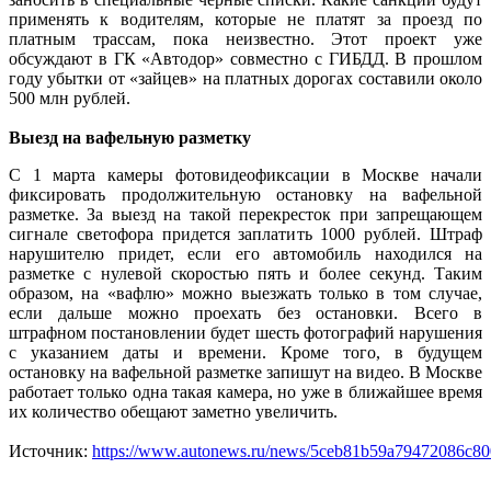
применять к водителям, которые не платят за проезд по
платным трассам, пока неизвестно. Этот проект уже
обсуждают в ГК «Автодор» совместно с ГИБДД. В прошлом
году убытки от «зайцев» на платных дорогах составили около
500 млн рублей.
Выезд на вафельную разметку
С 1 марта камеры фотовидеофиксации в Москве начали
фиксировать продолжительную остановку на вафельной
разметке. За выезд на такой перекресток при запрещающем
сигнале светофора придется заплатить 1000 рублей. Штраф
нарушителю придет, если его автомобиль находился на
разметке с нулевой скоростью пять и более секунд. Таким
образом, на «вафлю» можно выезжать только в том случае,
если дальше можно проехать без остановки. Всего в
штрафном постановлении будет шесть фотографий нарушения
с указанием даты и времени. Кроме того, в будущем
остановку на вафельной разметке запишут на видео. В Москве
работает только одна такая камера, но уже в ближайшее время
их количество обещают заметно увеличить.
Источник:
https://www.autonews.ru/news/5ceb81b59a79472086c80