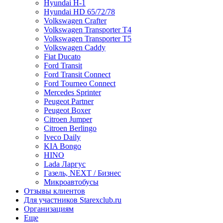
Hyundai H-1
Hyundai HD 65/72/78
Volkswagen Crafter
Volkswagen Transporter T4
Volkswagen Transporter T5
Volkswagen Caddy
Fiat Ducato
Ford Transit
Ford Transit Connect
Ford Tourneo Connect
Mercedes Sprinter
Peugeot Partner
Peugeot Boxer
Citroen Jumper
Citroen Berlingo
Iveco Daily
KIA Bongo
HINO
Lada Ларгус
Газель, NEXT / Бизнес
Микроавтобусы
Отзывы клиентов
Для участников Starexclub.ru
Организациям
Еще